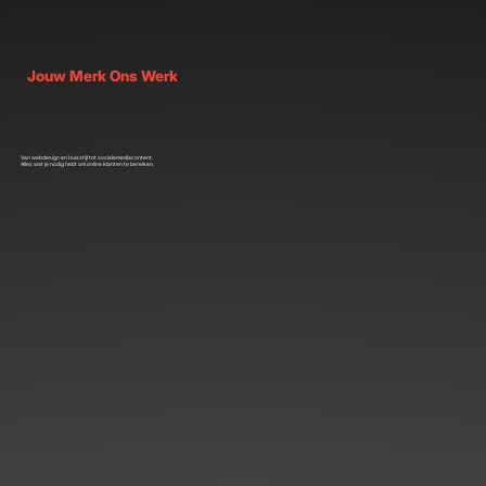
Jouw Merk Ons Werk
Van webdesign en huisstijl tot socialemediacontent.
Alles wat je nodig hebt om online klanten te bereiken.